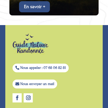
En savoir +
Nous appeler : 07 68 06 82 81
Nous envoyer un mail